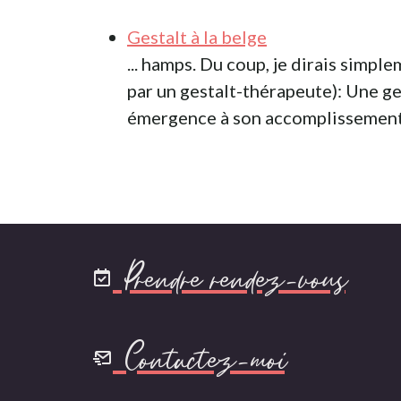
Gestalt à la belge
... hamps. Du coup, je dirais simpl
par un gestalt-thérapeute): Une ges
émergence à son accomplissement D
Prendre rendez-vous
Contactez-moi