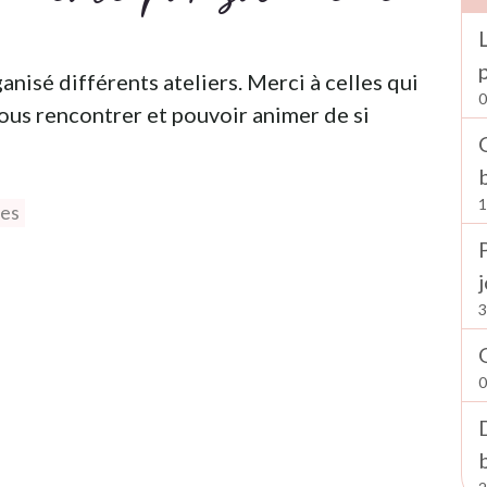
nisé différents ateliers. Merci à celles qui
0
vous rencontrer et pouvoir animer de si
1
ées
3
0