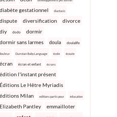
développement personnel
diabète gestationnel
diastasis
dispute
diversification
divorce
diy
dormir
dodo
dormir sans larmes
doula
doulalife
douleur
Dunstan Baby Language
école
écoute
écran
écran et enfant
écrans
édition l'instant présent
Éditions Le Hêtre Myriadis
éditions Milan
editions partis pour
éducation
Elizabeth Pantley
emmailloter