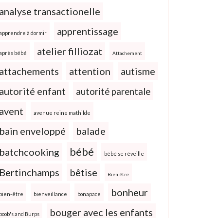
analyse transactionelle
apprentissage
apprendre à dormir
atelier filliozat
après bébé
Attachement
attachements
attention
autisme
autorité enfant
autorité parentale
avent
avenue reine mathilde
bain enveloppé
balade
bébé
batchcooking
bébé se réveille
Bertinchamps
bêtise
Bien être
bonheur
bien-être
bienveillance
bonapace
bouger avec les enfants
boob's and Burps