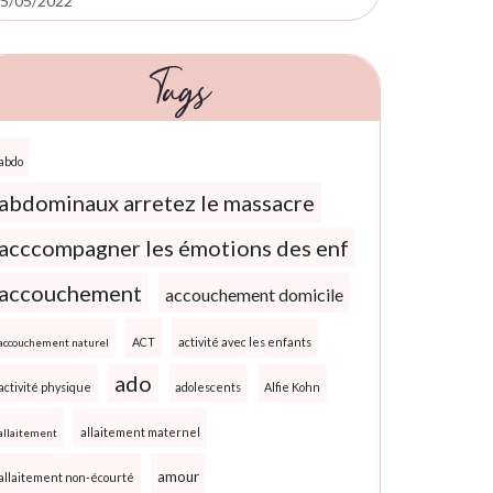
5/05/2022
Tags
abdo
abdominaux arretez le massacre
acccompagner les émotions des enf
accouchement
accouchement domicile
ACT
activité avec les enfants
accouchement naturel
ado
activité physique
adolescents
Alfie Kohn
allaitement maternel
allaitement
amour
allaitement non-écourté