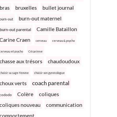
bras
bruxelles
bullet journal
burn-out maternel
burn-out
Camille Bataillon
burn-out parental
Carine Craen
cerveau
cerveau & psycho
cerveau et psycho
Césarinne
chasse aux trésors
chaudoudoux
choisir sa sage-femme
choisir son gynécologue
coach parental
choux verts
Colère
coliques
cododo
coliques nouveau
communication
comportement