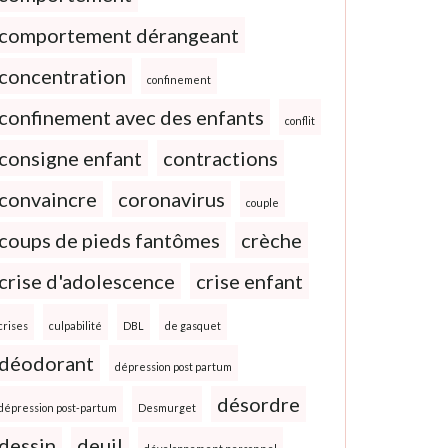
comportement dérangeant
concentration
confinement
confinement avec des enfants
conflit
consigne enfant
contractions
convaincre
coronavirus
couple
coups de pieds fantômes
crèche
crise d'adolescence
crise enfant
crises
culpabilité
DBL
de gasquet
déodorant
dépression post partum
désordre
dépression post-partum
Desmurget
dessin
deuil