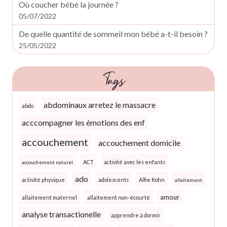
Où coucher bébé la journée ?
05/07/2022
De quelle quantité de sommeil mon bébé a-t-il besoin ?
25/05/2022
Tags
abdominaux arretez le massacre
abdo
acccompagner les émotions des enf
accouchement
accouchement domicile
ACT
activité avec les enfants
accouchement naturel
ado
activité physique
adolescents
Alfie Kohn
allaitement
amour
allaitement maternel
allaitement non-écourté
analyse transactionelle
apprendre à dormir