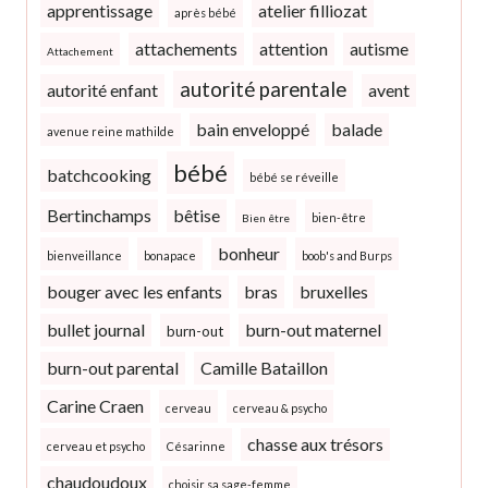
apprentissage
atelier filliozat
après bébé
attachements
attention
autisme
Attachement
autorité parentale
autorité enfant
avent
bain enveloppé
balade
avenue reine mathilde
bébé
batchcooking
bébé se réveille
Bertinchamps
bêtise
bien-être
Bien être
bonheur
bienveillance
bonapace
boob's and Burps
bouger avec les enfants
bras
bruxelles
bullet journal
burn-out maternel
burn-out
burn-out parental
Camille Bataillon
Carine Craen
cerveau
cerveau & psycho
chasse aux trésors
cerveau et psycho
Césarinne
chaudoudoux
choisir sa sage-femme