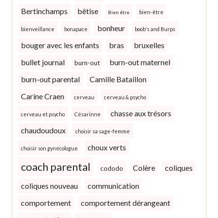
Bertinchamps
bêtise
bien-être
Bien être
bonheur
bienveillance
bonapace
boob's and Burps
bouger avec les enfants
bras
bruxelles
bullet journal
burn-out maternel
burn-out
burn-out parental
Camille Bataillon
Carine Craen
cerveau
cerveau & psycho
chasse aux trésors
cerveau et psycho
Césarinne
chaudoudoux
choisir sa sage-femme
choux verts
choisir son gynécologue
coach parental
Colère
coliques
cododo
coliques nouveau
communication
comportement
comportement dérangeant