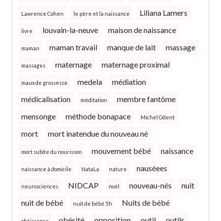
Liliana Lamers
Lawrence Cohen
le père et la naissance
louvain-la-neuve
maison de naissance
livre
maman travail
manque de lait
massage
maman
maternage
maternage proximal
massages
medela
médiation
maux de grossesse
médicalisation
membre fantôme
méditation
mensonge
méthode bonapace
Michel Odent
mort
mort inatendue du nouveau né
mouvement bébé
naissance
mort subite du nourisson
nauséees
naissance à domicile
NataLa
nature
NIDCAP
nouveau-nés
nuit
neurosciences
noël
nuit de bébé
Nuits de bébé
nuit de bébé 5h
obésité
opposition
outil
outils
obéissance