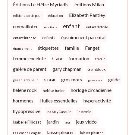
Éditions Le Hêtre Myriadis
éditions Milan
Elizabeth Pantley
editions partis pour
éducation
enfant
emmailloter
enfant difficile
émotions
épsuimenent parental
enfants
enfant intense
étiquettes
famille
Fanget
épuisement
femme enceinte
formation
filliozat
fratrie
galère de parent
gary chapman
Gembloux
gros mots
guide
gérer la douleur
Gestalt
grossesse
hélène rock
horloge circadienne
héloïse Junier
hormones
Huiles essentielles
hyperactivité
hypopressive
Ina May Gasquin
insomnie
jardin
jeux vidéo
Isabelle Filliozat
jeu
laisse pleurer
La Leache League
laisser pleurer