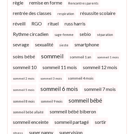
règle
remise en forme
Rencontres parents
rentrée des classes
résussite scolaire
respiration
réveill
RGO
rituel
russ harris
Rythme circadien
sebio
sage-femme
séparation
sevrage
sexualité
smartphone
sieste
sommeil
soins bébé
sommeil 1 an
sommeil 1 mois
sommeil 10
sommeil 11 mois
sommeil 12 mois
sommeil 4 mois
sommeil 2 mois
sommeil 3 mois
sommeil 6 mois
sommeil 7 mois
sommeil 5 mois
sommeil bébé
sommeil 8 mois
sommeil 9 mois
sommeil bébé biberon
sommeil bébé allaité
sommeil enceinte
sommeil partagé
sortir
super nanny
supervision
stress