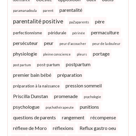
parentalité
paramanadoula
parent
parentalité positive
père
paZaparents
permaculture
perfectionnisme
péridurale
périnée
persécuteur
peur
peur d'accoucher
peur de la douleur
physiologie
portage
pleine conscience
pleurs
postpartum
post-partum
post partum
premier bain bébé
préparation
pression sommeil
préparation à la naissance
Priscilla Dunstan
promenade
psychologie
psychologue
punitions
psychothérapeute
questions de parents
rangement
récompense
réflexe de Moro
réflexions
Reflux gastro oeu