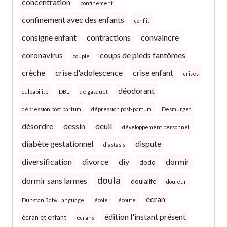
concentration
confinement
confinement avec des enfants
conflit
consigne enfant
contractions
convaincre
coronavirus
coups de pieds fantômes
couple
crèche
crise d'adolescence
crise enfant
crises
déodorant
culpabilité
DBL
de gasquet
dépression post partum
dépression post-partum
Desmurget
désordre
dessin
deuil
développement personnel
diabète gestationnel
dispute
diastasis
diversification
divorce
diy
dormir
dodo
doula
dormir sans larmes
doulalife
douleur
écran
Dunstan Baby Language
école
écoute
édition l'instant présent
écran et enfant
écrans