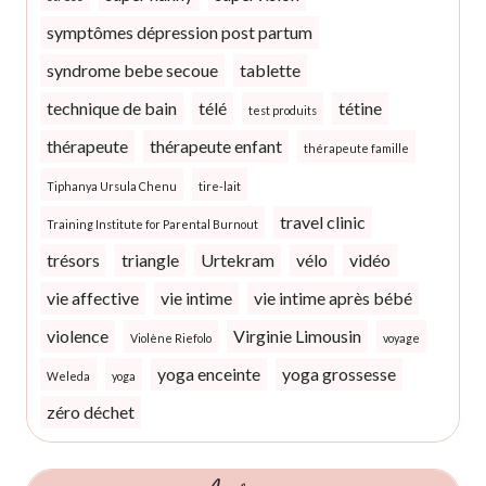
symptômes dépression post partum
syndrome bebe secoue
tablette
technique de bain
télé
tétine
test produits
thérapeute
thérapeute enfant
thérapeute famille
Tiphanya Ursula Chenu
tire-lait
travel clinic
Training Institute for Parental Burnout
trésors
triangle
Urtekram
vélo
vidéo
vie affective
vie intime
vie intime après bébé
violence
Virginie Limousin
Violène Riefolo
voyage
yoga enceinte
yoga grossesse
Weleda
yoga
zéro déchet