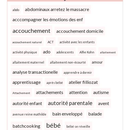
abdominaux arretez le massacre
abdo
acccompagner les émotions des enf
accouchement
accouchement domicile
ACT
activité avec les enfants
accouchement naturel
ado
activité physique
adolescents
Alfie Kohn
allaitement
amour
allaitement maternel
allaitement non-écourté
analyse transactionelle
apprendre à dormir
apprentissage
atelier filliozat
après bébé
attachements
attention
autisme
Attachement
autorité parentale
autorité enfant
avent
bain enveloppé
balade
avenue reine mathilde
bébé
batchcooking
bébé se réveille