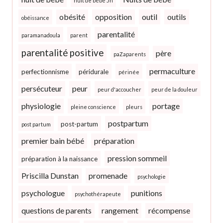
nuit de bébé 5h
obésité
opposition
outil
outils
obéissance
parentalité
paramanadoula
parent
parentalité positive
père
paZaparents
permaculture
perfectionnisme
péridurale
périnée
persécuteur
peur
peur d'accoucher
peur de la douleur
physiologie
portage
pleine conscience
pleurs
postpartum
post-partum
post partum
premier bain bébé
préparation
pression sommeil
préparation à la naissance
Priscilla Dunstan
promenade
psychologie
psychologue
punitions
psychothérapeute
questions de parents
rangement
récompense