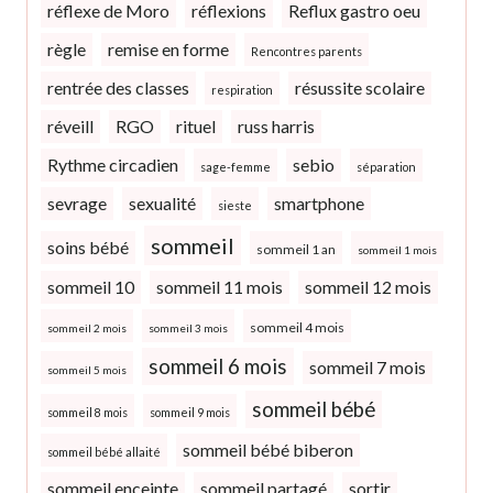
réflexe de Moro
réflexions
Reflux gastro oeu
règle
remise en forme
Rencontres parents
rentrée des classes
résussite scolaire
respiration
réveill
RGO
rituel
russ harris
Rythme circadien
sebio
sage-femme
séparation
sevrage
sexualité
smartphone
sieste
sommeil
soins bébé
sommeil 1 an
sommeil 1 mois
sommeil 10
sommeil 11 mois
sommeil 12 mois
sommeil 4 mois
sommeil 2 mois
sommeil 3 mois
sommeil 6 mois
sommeil 7 mois
sommeil 5 mois
sommeil bébé
sommeil 8 mois
sommeil 9 mois
sommeil bébé biberon
sommeil bébé allaité
sommeil enceinte
sommeil partagé
sortir