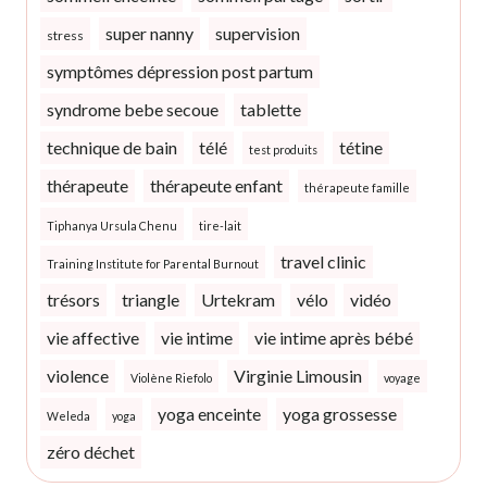
super nanny
supervision
stress
symptômes dépression post partum
syndrome bebe secoue
tablette
technique de bain
télé
tétine
test produits
thérapeute
thérapeute enfant
thérapeute famille
Tiphanya Ursula Chenu
tire-lait
travel clinic
Training Institute for Parental Burnout
trésors
triangle
Urtekram
vélo
vidéo
vie affective
vie intime
vie intime après bébé
violence
Virginie Limousin
Violène Riefolo
voyage
yoga enceinte
yoga grossesse
Weleda
yoga
zéro déchet