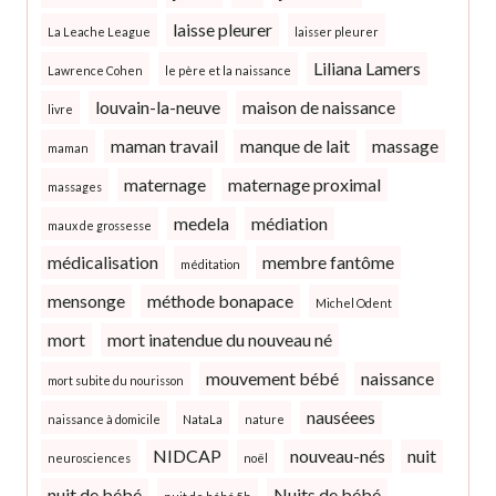
laisse pleurer
La Leache League
laisser pleurer
Liliana Lamers
Lawrence Cohen
le père et la naissance
louvain-la-neuve
maison de naissance
livre
maman travail
manque de lait
massage
maman
maternage
maternage proximal
massages
medela
médiation
maux de grossesse
médicalisation
membre fantôme
méditation
mensonge
méthode bonapace
Michel Odent
mort
mort inatendue du nouveau né
mouvement bébé
naissance
mort subite du nourisson
nauséees
naissance à domicile
NataLa
nature
NIDCAP
nouveau-nés
nuit
neurosciences
noël
nuit de bébé
Nuits de bébé