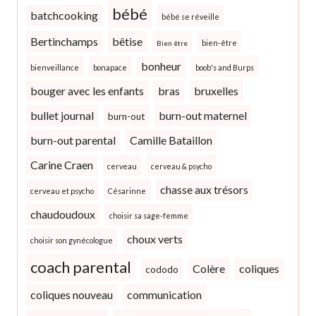
bébé
batchcooking
bébé se réveille
Bertinchamps
bêtise
bien-être
Bien être
bonheur
bienveillance
bonapace
boob's and Burps
bouger avec les enfants
bras
bruxelles
bullet journal
burn-out maternel
burn-out
burn-out parental
Camille Bataillon
Carine Craen
cerveau
cerveau & psycho
chasse aux trésors
cerveau et psycho
Césarinne
chaudoudoux
choisir sa sage-femme
choux verts
choisir son gynécologue
coach parental
Colère
coliques
cododo
coliques nouveau
communication