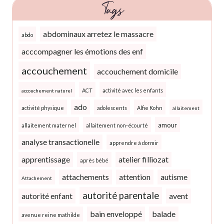
Tags
abdominaux arretez le massacre
abdo
acccompagner les émotions des enf
accouchement
accouchement domicile
ACT
activité avec les enfants
accouchement naturel
ado
activité physique
adolescents
Alfie Kohn
allaitement
amour
allaitement maternel
allaitement non-écourté
analyse transactionelle
apprendre à dormir
apprentissage
atelier filliozat
après bébé
attachements
attention
autisme
Attachement
autorité parentale
autorité enfant
avent
bain enveloppé
balade
avenue reine mathilde