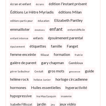
édition l'instant présent
écran et enfant
écrans
Éditions Le Hêtre Myriadis
éditions Milan
Elizabeth Pantley
editions partis pour
éducation
enfant
emmailloter
enfant difficile
émotions
épsuimenent parental
enfants
enfant intense
étiquettes
famille
Fanget
épuisement
femme enceinte
formation
filliozat
fratrie
galère de parent
gary chapman
Gembloux
gros mots
guide
gérer la douleur
Gestalt
grossesse
hélène rock
horloge circadienne
héloïse Junier
hormones
Huiles essentielles
hyperactivité
hypopressive
Ina May Gasquin
insomnie
jardin
jeux vidéo
Isabelle Filliozat
jeu