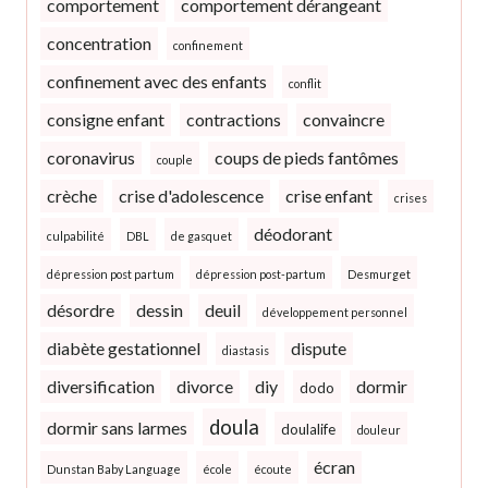
comportement
comportement dérangeant
concentration
confinement
confinement avec des enfants
conflit
consigne enfant
contractions
convaincre
coronavirus
coups de pieds fantômes
couple
crèche
crise d'adolescence
crise enfant
crises
déodorant
culpabilité
DBL
de gasquet
dépression post partum
dépression post-partum
Desmurget
désordre
dessin
deuil
développement personnel
diabète gestationnel
dispute
diastasis
diversification
divorce
diy
dormir
dodo
doula
dormir sans larmes
doulalife
douleur
écran
Dunstan Baby Language
école
écoute