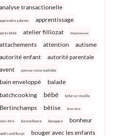
analyse transactionelle
apprentissage
apprendre à dormir
atelier filliozat
après bébé
Attachement
attachements
attention
autisme
autorité enfant
autorité parentale
avent
avenue reine mathilde
bain enveloppé
balade
bébé
batchcooking
bébé se réveille
Bertinchamps
bêtise
Bien être
bonheur
bien-être
bienveillance
bonapace
bouger avec les enfants
boob's and Burps