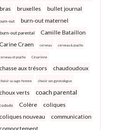
bras
bruxelles
bullet journal
burn-out maternel
burn-out
Camille Bataillon
burn-out parental
Carine Craen
cerveau
cerveau & psycho
cerveau et psycho
Césarinne
chasse aux trésors
chaudoudoux
choisir sa sage-femme
choisir son gynécologue
coach parental
choux verts
Colère
coliques
cododo
coliques nouveau
communication
comportement