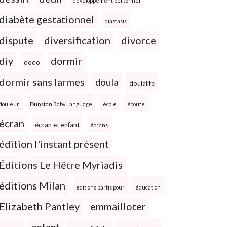
développement personnel
diabète gestationnel
diastasis
dispute
diversification
divorce
diy
dormir
dodo
dormir sans larmes
doula
doulalife
douleur
Dunstan Baby Language
école
écoute
écran
écran et enfant
écrans
édition l'instant présent
Éditions Le Hêtre Myriadis
éditions Milan
editions partis pour
éducation
Elizabeth Pantley
emmailloter