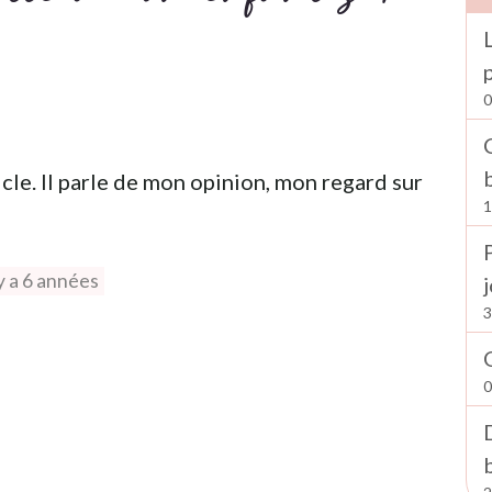
0
cle. Il parle de mon opinion, mon regard sur
1
 y a 6 années
3
0