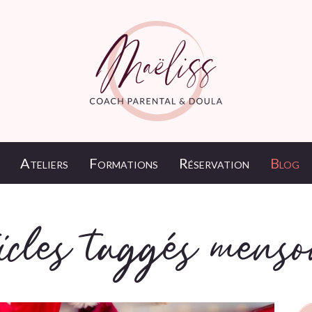
Ateliers
Formations
Réservation
Blog
icles taggés mens