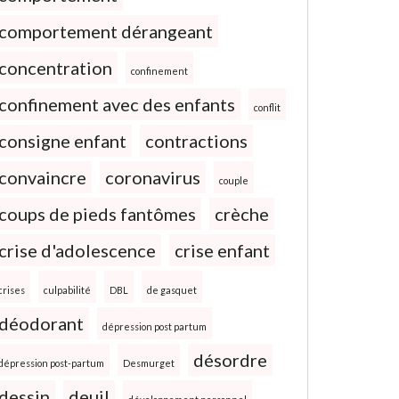
comportement dérangeant
concentration
confinement
confinement avec des enfants
conflit
consigne enfant
contractions
convaincre
coronavirus
couple
coups de pieds fantômes
crèche
crise d'adolescence
crise enfant
crises
culpabilité
DBL
de gasquet
déodorant
dépression post partum
désordre
dépression post-partum
Desmurget
dessin
deuil