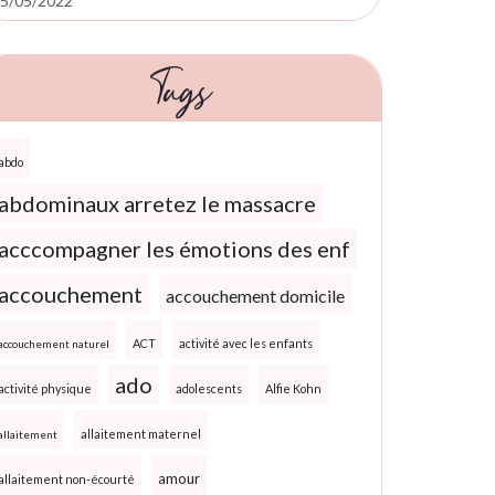
5/05/2022
Tags
abdo
abdominaux arretez le massacre
acccompagner les émotions des enf
accouchement
accouchement domicile
ACT
activité avec les enfants
accouchement naturel
ado
activité physique
adolescents
Alfie Kohn
allaitement maternel
allaitement
amour
allaitement non-écourté