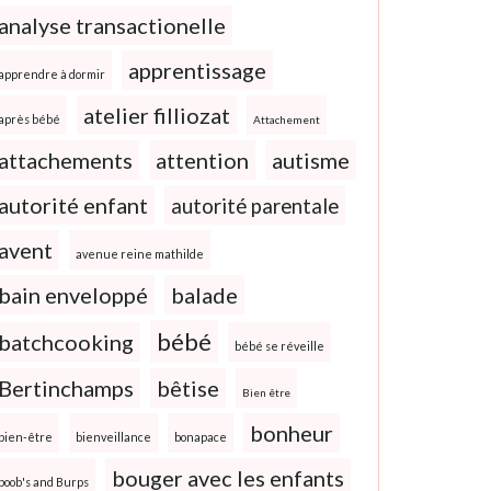
analyse transactionelle
apprentissage
apprendre à dormir
atelier filliozat
après bébé
Attachement
attachements
attention
autisme
autorité enfant
autorité parentale
avent
avenue reine mathilde
bain enveloppé
balade
bébé
batchcooking
bébé se réveille
Bertinchamps
bêtise
Bien être
bonheur
bien-être
bienveillance
bonapace
bouger avec les enfants
boob's and Burps