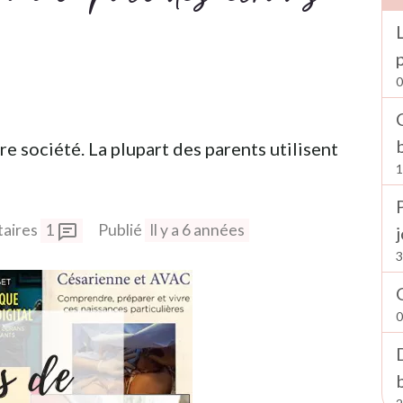
0
e société. La plupart des parents utilisent
1
aires
1
Publié
Il y a 6 années
3
0