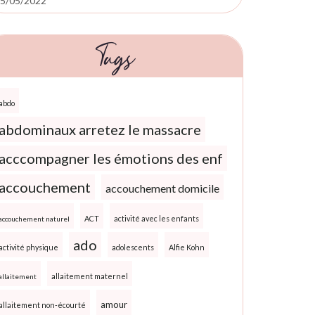
5/05/2022
Tags
abdo
abdominaux arretez le massacre
acccompagner les émotions des enf
accouchement
accouchement domicile
ACT
activité avec les enfants
accouchement naturel
ado
activité physique
adolescents
Alfie Kohn
allaitement maternel
allaitement
amour
allaitement non-écourté