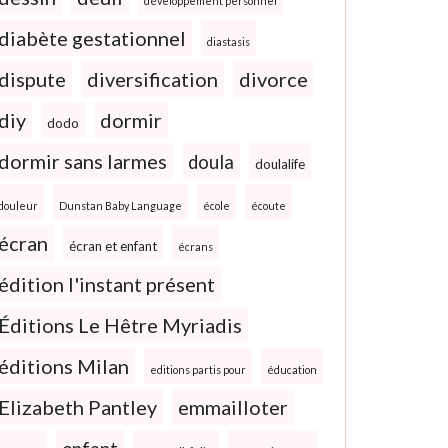
développement personnel
diabète gestationnel
diastasis
dispute
diversification
divorce
diy
dormir
dodo
dormir sans larmes
doula
doulalife
douleur
Dunstan Baby Language
école
écoute
écran
écran et enfant
écrans
édition l'instant présent
Éditions Le Hêtre Myriadis
éditions Milan
editions partis pour
éducation
Elizabeth Pantley
emmailloter