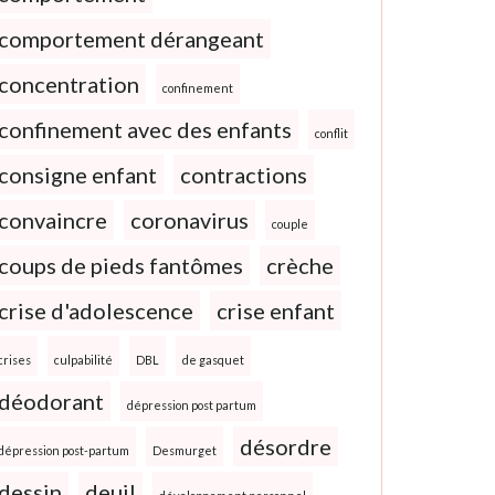
comportement dérangeant
concentration
confinement
confinement avec des enfants
conflit
consigne enfant
contractions
convaincre
coronavirus
couple
coups de pieds fantômes
crèche
crise d'adolescence
crise enfant
crises
culpabilité
DBL
de gasquet
déodorant
dépression post partum
désordre
dépression post-partum
Desmurget
dessin
deuil