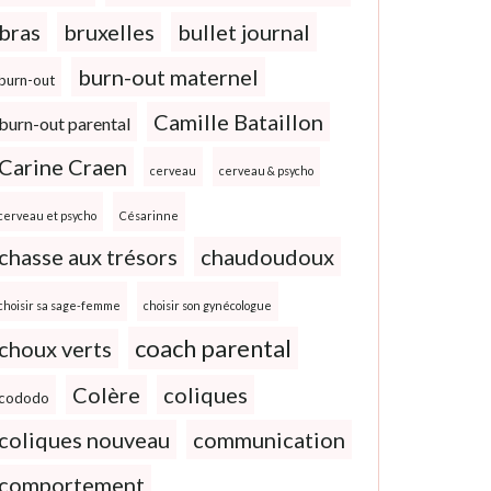
bras
bruxelles
bullet journal
burn-out maternel
burn-out
Camille Bataillon
burn-out parental
Carine Craen
cerveau
cerveau & psycho
cerveau et psycho
Césarinne
chasse aux trésors
chaudoudoux
choisir sa sage-femme
choisir son gynécologue
coach parental
choux verts
Colère
coliques
cododo
coliques nouveau
communication
comportement