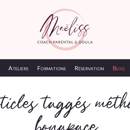
Ateliers
Formations
Réservation
Blog
ticles taggés méth
bonapace