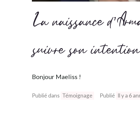
La naissance d'Arma
suivre son intentio
Bonjour Maeliss !
Publié dans
Témoignage
Publié
Il y a 6 a