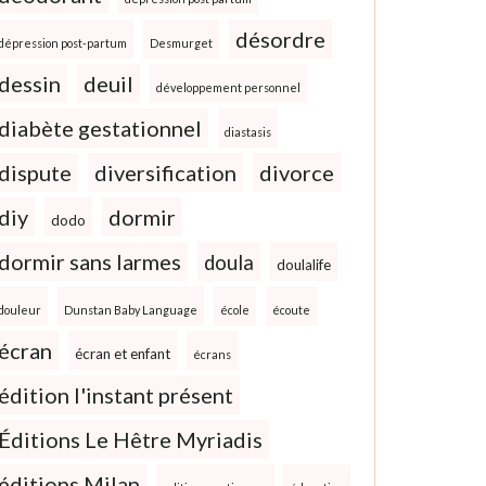
désordre
dépression post-partum
Desmurget
dessin
deuil
développement personnel
diabète gestationnel
diastasis
dispute
diversification
divorce
diy
dormir
dodo
dormir sans larmes
doula
doulalife
douleur
Dunstan Baby Language
école
écoute
écran
écran et enfant
écrans
édition l'instant présent
Éditions Le Hêtre Myriadis
éditions Milan