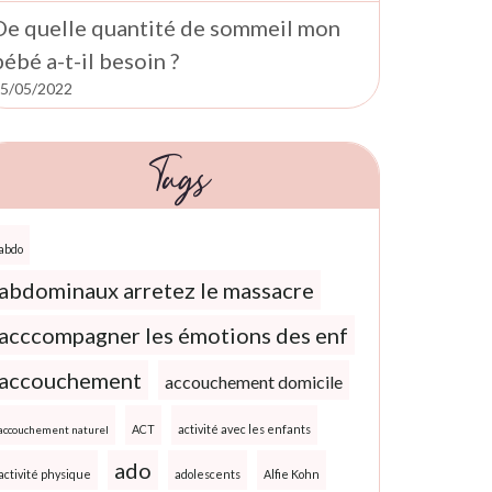
De quelle quantité de sommeil mon
bébé a-t-il besoin ?
5/05/2022
Tags
abdo
abdominaux arretez le massacre
acccompagner les émotions des enf
accouchement
accouchement domicile
ACT
activité avec les enfants
accouchement naturel
ado
activité physique
adolescents
Alfie Kohn