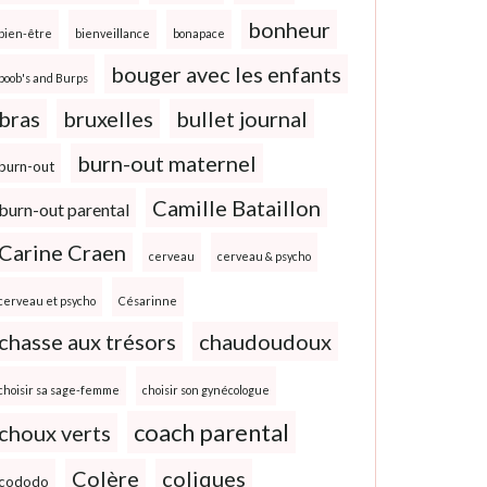
bonheur
bien-être
bienveillance
bonapace
bouger avec les enfants
boob's and Burps
bras
bruxelles
bullet journal
burn-out maternel
burn-out
Camille Bataillon
burn-out parental
Carine Craen
cerveau
cerveau & psycho
cerveau et psycho
Césarinne
chasse aux trésors
chaudoudoux
choisir sa sage-femme
choisir son gynécologue
coach parental
choux verts
Colère
coliques
cododo