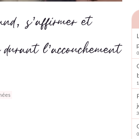
nd, s'affirmer et
n durant l'accouchement
0
1
nnées
3
0