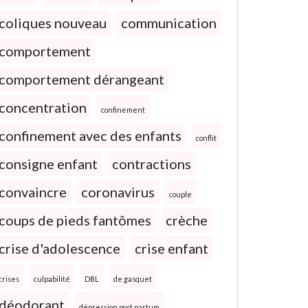
coliques nouveau
communication
comportement
comportement dérangeant
concentration
confinement
confinement avec des enfants
conflit
consigne enfant
contractions
convaincre
coronavirus
couple
coups de pieds fantômes
crèche
crise d'adolescence
crise enfant
crises
culpabilité
DBL
de gasquet
déodorant
dépression post partum