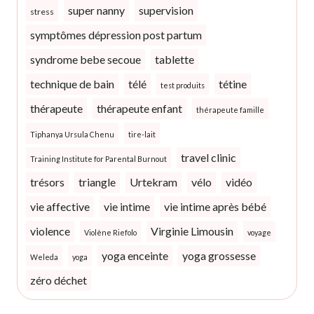
super nanny
supervision
stress
symptômes dépression post partum
syndrome bebe secoue
tablette
technique de bain
télé
tétine
test produits
thérapeute
thérapeute enfant
thérapeute famille
Tiphanya Ursula Chenu
tire-lait
travel clinic
Training Institute for Parental Burnout
trésors
triangle
Urtekram
vélo
vidéo
vie affective
vie intime
vie intime après bébé
violence
Virginie Limousin
Violène Riefolo
voyage
yoga enceinte
yoga grossesse
Weleda
yoga
zéro déchet