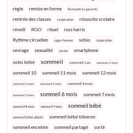
règle
remise en forme
Rencontres parents
rentrée des classes
résussite scolaire
respiration
réveill
RGO
rituel
russ harris
Rythme circadien
sebio
sage-femme
séparation
sevrage
sexualité
smartphone
sieste
sommeil
soins bébé
sommeil 1 an
sommeil 1 mois
sommeil 10
sommeil 11 mois
sommeil 12 mois
sommeil 4 mois
sommeil 2 mois
sommeil 3 mois
sommeil 6 mois
sommeil 7 mois
sommeil 5 mois
sommeil bébé
sommeil 8 mois
sommeil 9 mois
sommeil bébé biberon
sommeil bébé allaité
sommeil enceinte
sommeil partagé
sortir