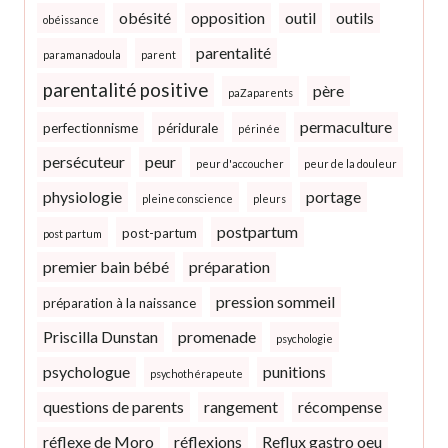
obésité
opposition
outil
outils
obéissance
parentalité
paramanadoula
parent
parentalité positive
père
paZaparents
permaculture
perfectionnisme
péridurale
périnée
persécuteur
peur
peur d'accoucher
peur de la douleur
physiologie
portage
pleine conscience
pleurs
postpartum
post-partum
post partum
premier bain bébé
préparation
pression sommeil
préparation à la naissance
Priscilla Dunstan
promenade
psychologie
psychologue
punitions
psychothérapeute
questions de parents
rangement
récompense
réflexe de Moro
réflexions
Reflux gastro oeu