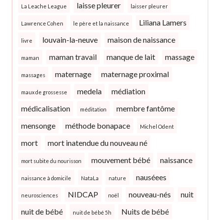
laisse pleurer
La Leache League
laisser pleurer
Liliana Lamers
Lawrence Cohen
le père et la naissance
louvain-la-neuve
maison de naissance
livre
maman travail
manque de lait
massage
maman
maternage
maternage proximal
massages
medela
médiation
maux de grossesse
médicalisation
membre fantôme
méditation
mensonge
méthode bonapace
Michel Odent
mort
mort inatendue du nouveau né
mouvement bébé
naissance
mort subite du nourisson
nauséees
naissance à domicile
NataLa
nature
NIDCAP
nouveau-nés
nuit
neurosciences
noël
nuit de bébé
Nuits de bébé
nuit de bébé 5h