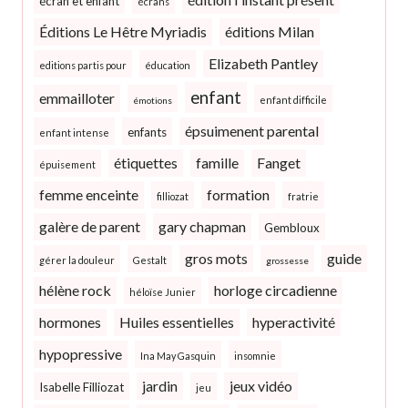
écran et enfant
écrans
Éditions Le Hêtre Myriadis
éditions Milan
Elizabeth Pantley
editions partis pour
éducation
enfant
emmailloter
enfant difficile
émotions
épsuimenent parental
enfants
enfant intense
étiquettes
famille
Fanget
épuisement
femme enceinte
formation
filliozat
fratrie
galère de parent
gary chapman
Gembloux
gros mots
guide
gérer la douleur
Gestalt
grossesse
hélène rock
horloge circadienne
héloïse Junier
hormones
Huiles essentielles
hyperactivité
hypopressive
Ina May Gasquin
insomnie
jardin
jeux vidéo
Isabelle Filliozat
jeu