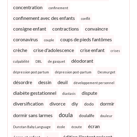
concentration
confinement
confinement avec des enfants
conflit
consigne enfant
contractions
convaincre
coronavirus
coups de pieds fantômes
couple
crèche
crise d'adolescence
crise enfant
crises
déodorant
culpabilité
DBL
de gasquet
dépression post partum
dépression post-partum
Desmurget
désordre
dessin
deuil
développement personnel
diabète gestationnel
dispute
diastasis
diversification
divorce
diy
dormir
dodo
doula
dormir sans larmes
doulalife
douleur
écran
Dunstan Baby Language
école
écoute
édition l'instant présent