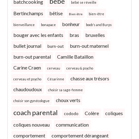
bébé
batchcooking
bébé se réveille
Bertinchamps
bêtise
bien-être
Bien être
bonheur
bienveillance
bonapace
boob's and Burps
bouger avec les enfants
bras
bruxelles
bullet journal
burn-out maternel
burn-out
burn-out parental
Camille Bataillon
Carine Craen
cerveau
cerveau & psycho
chasse aux trésors
cerveau et psycho
Césarinne
chaudoudoux
choisir sa sage-femme
choux verts
choisir son gynécologue
coach parental
Colère
coliques
cododo
coliques nouveau
communication
comportement
comportement dérangeant