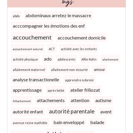
Tags
abdominaux arretez le massacre
abdo
acccompagner les émotions des enf
accouchement
accouchement domicile
ACT
activité avec les enfants
accouchement naturel
ado
activité physique
adolescents
Alfie Kohn
allaitement
amour
allaitement maternel
allaitement non-écourté
analyse transactionelle
apprendre à dormir
apprentissage
atelier filliozat
après bébé
attachements
attention
autisme
Attachement
autorité parentale
autorité enfant
avent
bain enveloppé
balade
avenue reine mathilde