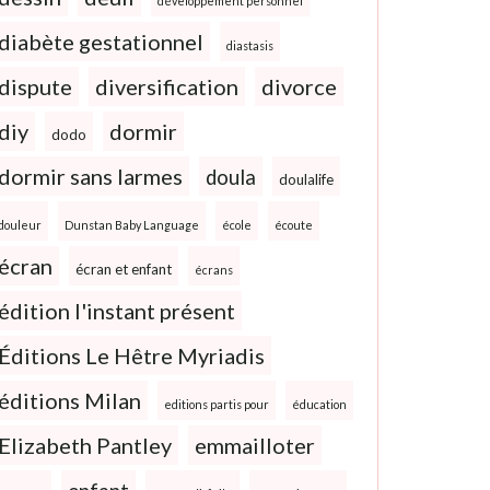
développement personnel
diabète gestationnel
diastasis
dispute
diversification
divorce
diy
dormir
dodo
dormir sans larmes
doula
doulalife
douleur
Dunstan Baby Language
école
écoute
écran
écran et enfant
écrans
édition l'instant présent
Éditions Le Hêtre Myriadis
éditions Milan
editions partis pour
éducation
Elizabeth Pantley
emmailloter