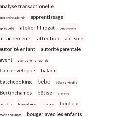
analyse transactionelle
apprentissage
apprendre à dormir
atelier filliozat
après bébé
Attachement
attachements
attention
autisme
autorité enfant
autorité parentale
avent
avenue reine mathilde
bain enveloppé
balade
bébé
batchcooking
bébé se réveille
Bertinchamps
bêtise
Bien être
bonheur
bien-être
bienveillance
bonapace
bouger avec les enfants
boob's and Burps