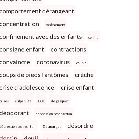
comportement dérangeant
concentration
confinement
confinement avec des enfants
conflit
consigne enfant
contractions
convaincre
coronavirus
couple
coups de pieds fantômes
crèche
crise d'adolescence
crise enfant
crises
culpabilité
DBL
de gasquet
déodorant
dépression post partum
désordre
dépression post-partum
Desmurget
dessin
deuil