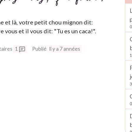
 et là, votre petit chou mignon dit:
0
 vous et il vous dit: "Tu es un caca!".
aires
1
Publié
Il y a 7 années
1
3
0