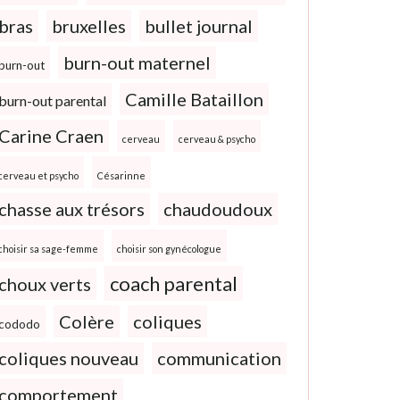
bras
bruxelles
bullet journal
burn-out maternel
burn-out
Camille Bataillon
burn-out parental
Carine Craen
cerveau
cerveau & psycho
cerveau et psycho
Césarinne
chasse aux trésors
chaudoudoux
choisir sa sage-femme
choisir son gynécologue
coach parental
choux verts
Colère
coliques
cododo
coliques nouveau
communication
comportement