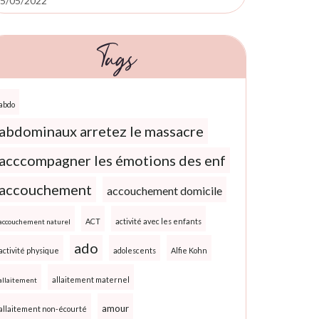
5/05/2022
Tags
abdo
abdominaux arretez le massacre
acccompagner les émotions des enf
accouchement
accouchement domicile
ACT
activité avec les enfants
accouchement naturel
ado
activité physique
adolescents
Alfie Kohn
allaitement maternel
allaitement
amour
allaitement non-écourté