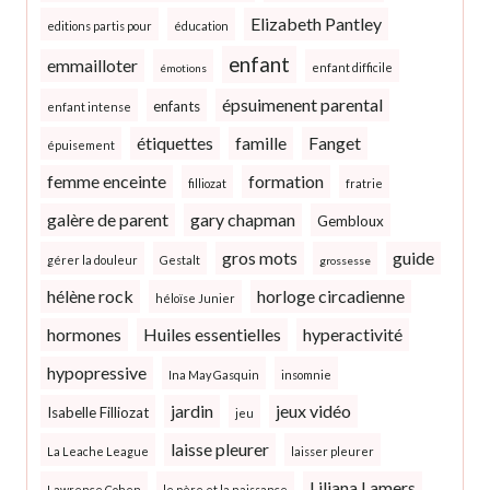
Elizabeth Pantley
editions partis pour
éducation
enfant
emmailloter
enfant difficile
émotions
épsuimenent parental
enfants
enfant intense
étiquettes
famille
Fanget
épuisement
femme enceinte
formation
filliozat
fratrie
galère de parent
gary chapman
Gembloux
gros mots
guide
gérer la douleur
Gestalt
grossesse
hélène rock
horloge circadienne
héloïse Junier
hormones
Huiles essentielles
hyperactivité
hypopressive
Ina May Gasquin
insomnie
jardin
jeux vidéo
Isabelle Filliozat
jeu
laisse pleurer
La Leache League
laisser pleurer
Liliana Lamers
Lawrence Cohen
le père et la naissance