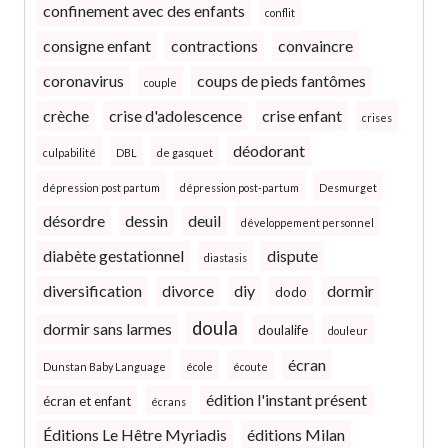
confinement avec des enfants
conflit
consigne enfant
contractions
convaincre
coronavirus
coups de pieds fantômes
couple
crèche
crise d'adolescence
crise enfant
crises
déodorant
culpabilité
DBL
de gasquet
dépression post partum
dépression post-partum
Desmurget
désordre
dessin
deuil
développement personnel
diabète gestationnel
dispute
diastasis
diversification
divorce
diy
dormir
dodo
doula
dormir sans larmes
doulalife
douleur
écran
Dunstan Baby Language
école
écoute
édition l'instant présent
écran et enfant
écrans
Éditions Le Hêtre Myriadis
éditions Milan