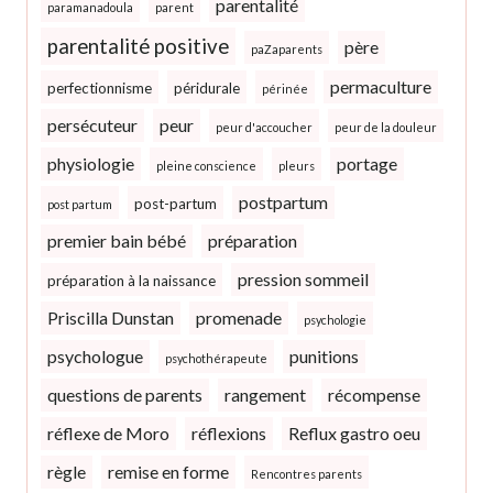
parentalité
paramanadoula
parent
parentalité positive
père
paZaparents
permaculture
perfectionnisme
péridurale
périnée
persécuteur
peur
peur d'accoucher
peur de la douleur
physiologie
portage
pleine conscience
pleurs
postpartum
post-partum
post partum
premier bain bébé
préparation
pression sommeil
préparation à la naissance
Priscilla Dunstan
promenade
psychologie
psychologue
punitions
psychothérapeute
questions de parents
rangement
récompense
réflexe de Moro
réflexions
Reflux gastro oeu
règle
remise en forme
Rencontres parents