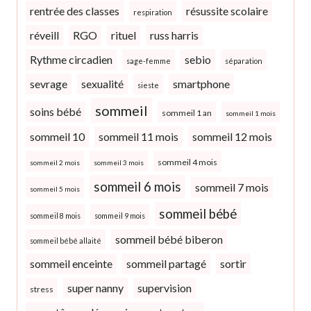
rentrée des classes
résussite scolaire
respiration
réveill
RGO
rituel
russ harris
Rythme circadien
sebio
sage-femme
séparation
sevrage
sexualité
smartphone
sieste
sommeil
soins bébé
sommeil 1 an
sommeil 1 mois
sommeil 10
sommeil 11 mois
sommeil 12 mois
sommeil 4 mois
sommeil 2 mois
sommeil 3 mois
sommeil 6 mois
sommeil 7 mois
sommeil 5 mois
sommeil bébé
sommeil 8 mois
sommeil 9 mois
sommeil bébé biberon
sommeil bébé allaité
sommeil enceinte
sommeil partagé
sortir
super nanny
supervision
stress