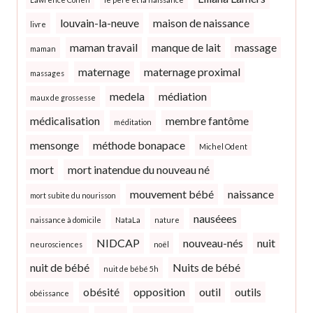
louvain-la-neuve
maison de naissance
livre
maman travail
manque de lait
massage
maman
maternage
maternage proximal
massages
medela
médiation
maux de grossesse
médicalisation
membre fantôme
méditation
mensonge
méthode bonapace
Michel Odent
mort
mort inatendue du nouveau né
mouvement bébé
naissance
mort subite du nourisson
nauséees
naissance à domicile
NataLa
nature
NIDCAP
nouveau-nés
nuit
neurosciences
noël
nuit de bébé
Nuits de bébé
nuit de bébé 5h
obésité
opposition
outil
outils
obéissance