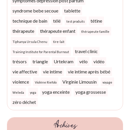
symptômes dépression post partum
syndrome bebe secoue
tablette
technique de bain
télé
tétine
test produits
thérapeute
thérapeute enfant
thérapeute famille
Tiphanya Ursula Chenu
tire-lait
travel clinic
Training Institute for Parental Burnout
trésors
triangle
Urtekram
vélo
vidéo
vie affective
vie intime
vie intime après bébé
violence
Virginie Limousin
Violène Riefolo
voyage
yoga enceinte
yoga grossesse
Weleda
yoga
zéro déchet
Archives