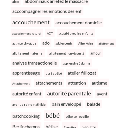
abdominaux arretez le massacre
abdo
acccompagner les émotions des enf
accouchement
accouchement domicile
ACT
activité avec les enfants
accouchement naturel
ado
activité physique
adolescents
Alfie Kohn
allaitement
amour
allaitement maternel
allaitement non-écourté
analyse transactionelle
apprendre à dormir
apprentissage
atelier filliozat
après bébé
attachements
attention
autisme
Attachement
autorité parentale
autorité enfant
avent
bain enveloppé
balade
avenue reine mathilde
bébé
batchcooking
bébé se réveille
Bertinchamps
bêtise
bien-être
Bien être