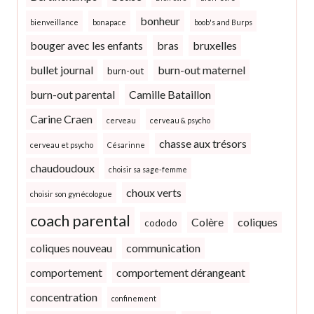
bonheur
bienveillance
bonapace
boob's and Burps
bouger avec les enfants
bras
bruxelles
bullet journal
burn-out maternel
burn-out
burn-out parental
Camille Bataillon
Carine Craen
cerveau
cerveau & psycho
chasse aux trésors
cerveau et psycho
Césarinne
chaudoudoux
choisir sa sage-femme
choux verts
choisir son gynécologue
coach parental
Colère
coliques
cododo
coliques nouveau
communication
comportement
comportement dérangeant
concentration
confinement